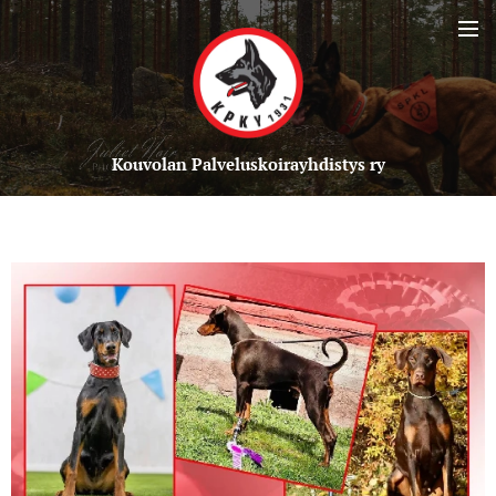
Kou
volan Palveluskoirayhdistys ry