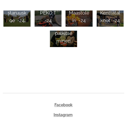
Piiriinme
Ari
staruusk
PEKO T
Maastole
Kenttätal
Kansikka
oe -24
-24
iri -24
koot -24
an
palkitse
minen
Facebook
Instagram