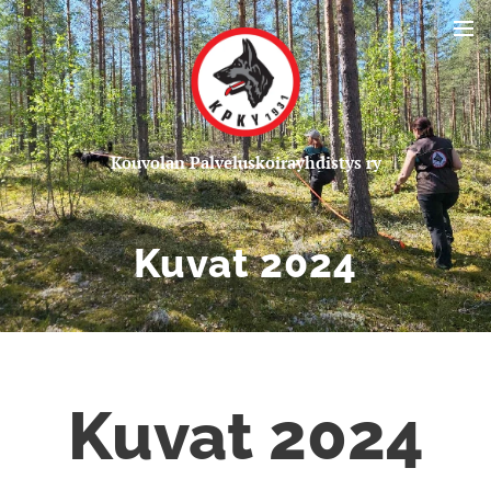
Kou
volan Palveluskoirayhdistys ry
Kuvat 2024
Kuvat 2024