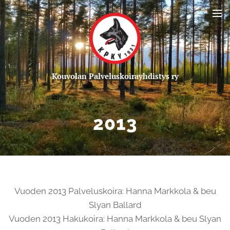
Kou
volan Palveluskoirayhdistys ry
2013
Vuoden 2013 Palveluskoira: Hanna Markkola & beu
Slyan Ballard
Vuoden 2013 Hakukoira: Hanna Markkola & beu Slyan