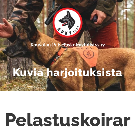
Kou
volan Palveluskoirayhdistys ry
Kuvia harjoituksista
Pelastuskoirar