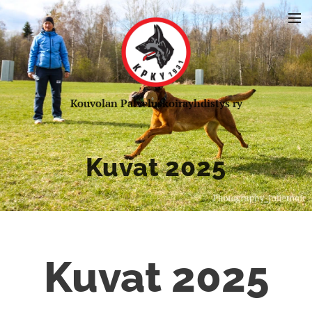
Kou
volan Palveluskoirayhdistys ry
Kuvat 2025
Kuvat 2025
Koulutus
viikonlop
pu