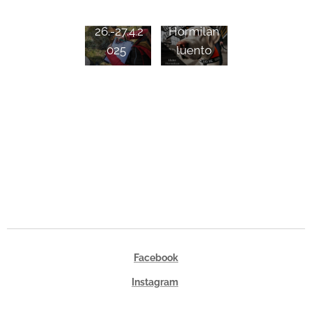
(PEKO-T)
Ilkka
26.-27.4.2
Hormilan
025
luento
Facebook
Instagram