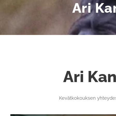
Ari Ka
Ari Ka
Kevätkokouksen yhteydessä