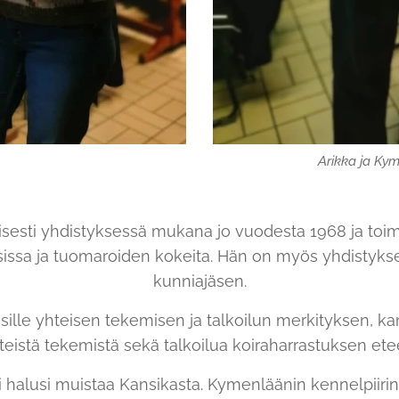
Arikka ja Kym
isesti yhdistyksessä mukana jo vuodesta 1968 ja toimi
issa ja tuomaroiden kokeita. Hän on myös yhdistyks
kunniajäsen.
esille yhteisen tekemisen ja talkoilun merkityksen, 
teistä tekemistä sekä talkoilua koiraharrastuksen ete
halusi muistaa Kansikasta. Kymenläänin kennelpiirin s