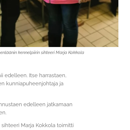
enläänin kennelpiirin sihteeri Marja Kokkola
i edelleen. Itse harrastaen,
en kunniapuheenjohtaja ja
kannustaen edelleen jatkamaan
en.
ihteeri Marja Kokkola toimitti