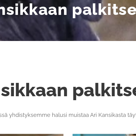
nsikkaan palkit
nsikkaan palkit
 yhdistyksemme halusi muistaa Ari Kansikasta täyte