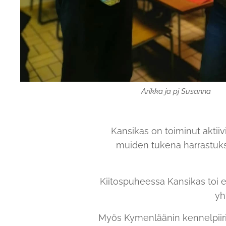
Arikka ja pj Susanna
Kansikas on toiminut aktiiv
muiden tukena harrastuks
Kiitospuheessa Kansikas toi 
yh
Myös Kymenläänin kennelpiiri 