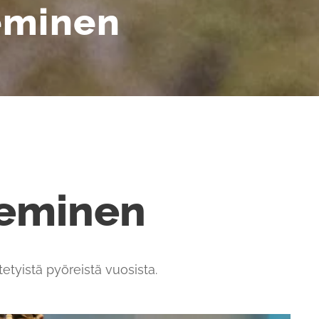
seminen
seminen
tyistä pyöreistä vuosista.