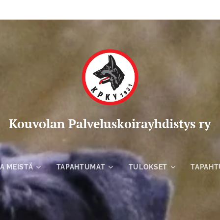
Kou
volan Palveluskoirayhdistys ry
A MEISTÄ
TAPAHTUMAT
TULOKSET
TAPAHT