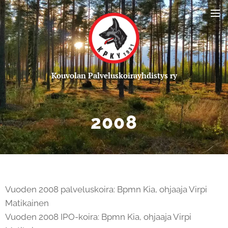
Kou
volan Palveluskoirayhdistys ry
2008
Vuoden 2008 palveluskoira: Bpmn Kia, ohjaaja Virpi
Matikainen
Vuoden 2008 IPO-koira: Bpmn Kia, ohjaaja Virpi