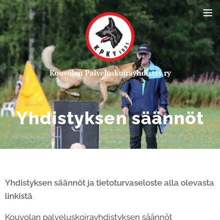
Kou
volan Palveluskoirayhdistys ry
Yhdistyksen säännöt
Yhdistyksen säännöt ja tietoturvaseloste alla olevasta
linkistä
Kouvolan palveluskoirayhdistyksen säännöt