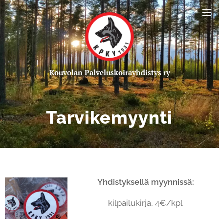
Kou
volan Palveluskoirayhdistys ry
Tarvikemyynti
Yhdistyksellä myynnissä:
kilpailukirja, 4€/kpl