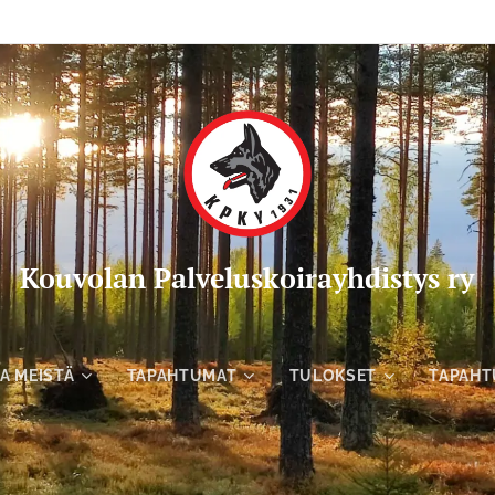
Kou
volan Palveluskoirayhdistys ry
A MEISTÄ
TAPAHTUMAT
TULOKSET
TAPAHT