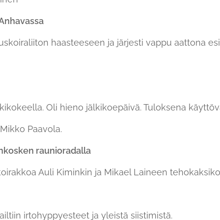
 Anhavassa
koiraliiton haasteeseen ja järjesti vappu aattona es
kikokeella. Oli hieno jälkikoepäivä. Tuloksena käyttöv
 Mikko Paavola.
nkosken raunioradalla
0-koirakkoa Auli Kiminkin ja Mikael Laineen tehokaksik
ltiin irtohyppyesteet ja yleistä siistimistä.