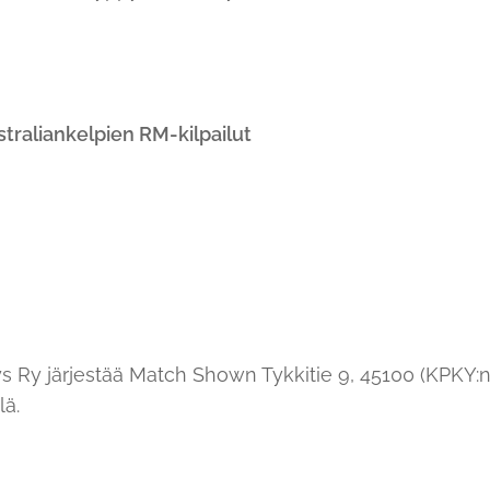
straliankelpien RM-kilpailut
 Ry järjestää Match Shown Tykkitie 9, 45100 (KPKY:n k
lä.