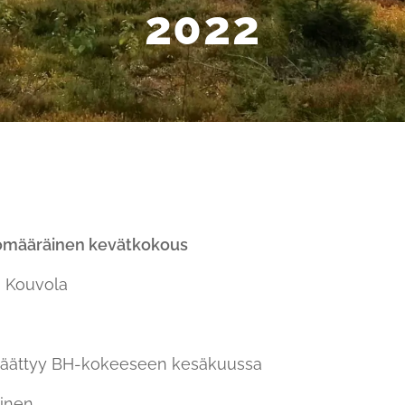
2022
tömääräinen kevätkokous
, Kouvola
i päättyy BH-kokeeseen kesäkuussa
minen