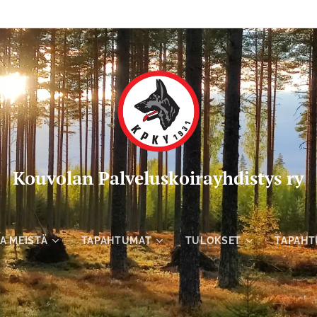
Kou
volan Palveluskoirayhdistys ry
A MEISTÄ
TAPAHTUMAT
TULOKSET
TAPAHT