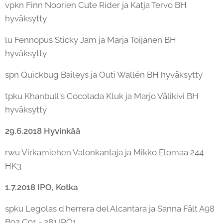
vpkn Finn Noorien Cute Rider ja Katja Tervo BH
hyväksytty
lu Fennopus Sticky Jam ja Marja Toijanen BH
hyväksytty
spn Quickbug Baileys ja Outi Wallén BH hyväksytty
tpku Khanbull's Cocolada Kluk ja Marjo Välikivi BH
hyväksytty
29.6.2018 Hyvinkää
rwu Virkamiehen Valonkantaja ja Mikko Elomaa 244
HK3
1.7.2018 IPO, Kotka
spku Legolas d'herrera del Alcantara ja Sanna Fält A98
B92 C91 = 281 IPO1