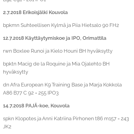
2.7.2018 Erikoisjälki Kouvola
bpkmn Suhteellisen Kylmä ja Piia Hietsalo 90 FH2
12.7.2018 Käyttäytymiskoe ja IPO, Orimattila
rwn Boxlee Runoi ja Kielo Houni BH hyväksytty
bpktn Macig de la Roquine ja Mia Ojalehto BH
hyväksytty
dn Afra European K9 Training Base ja Marja Kokkola
A86 B77 C 92 = 255 IPO3
14.7.2018 PAJÄ-koe, Kouvola
spkn Klopotes ja Anni Katriina Pirhonen t86 m157 = 243
JK2