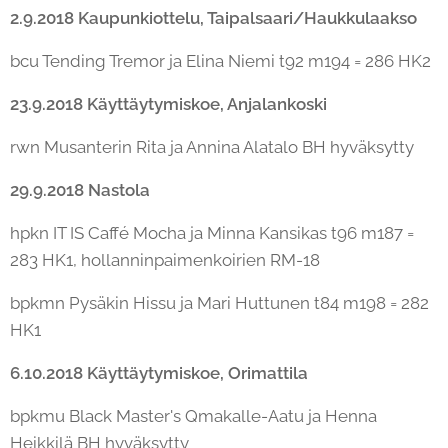
2.9.2018 Kaupunkiottelu, Taipalsaari/Haukkulaakso
bcu Tending Tremor ja Elina Niemi t92 m194 = 286 HK2
23.9.2018 Käyttäytymiskoe, Anjalankoski
rwn Musanterin Rita ja Annina Alatalo BH hyväksytty
29.9.2018 Nastola
hpkn IT IS Caffé Mocha ja Minna Kansikas t96 m187 =
283 HK1, hollanninpaimenkoirien RM-18
bpkmn Pysäkin Hissu ja Mari Huttunen t84 m198 = 282
HK1
6.10.2018 Käyttäytymiskoe, Orimattila
bpkmu Black Master's Qmakalle-Aatu ja Henna
Heikkilä BH hyväksytty