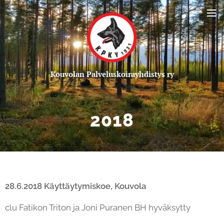
Kou
volan Palveluskoirayhdistys ry
2018
28.6.2018 Käyttäytymiskoe, Kouvola
clu Fatikon Triton ja Joni Puranen BH hyväksytty