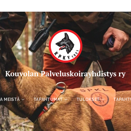
Kou
volan Palveluskoirayhdistys ry
A MEISTÄ
TAPAHTUMAT
TULOKSET
TAPAHT